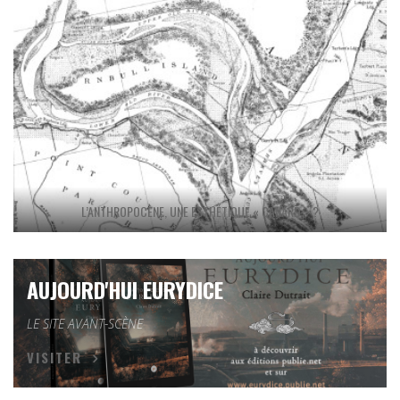
L’ANTHROPOCÈNE, UNE ESTHÉTIQUE « CANARD » ?
AUJOURD'HUI EURYDICE
LE SITE AVANT-SCÈNE
VISITER