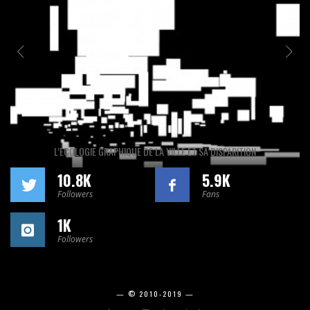
L’ÉCOLOGIE GRAPHIQUE DE LA VILLE ET SA DISPARITION
10.8K
5.9K
Followers
Fans
1K
Followers
— © 2010-2019 —