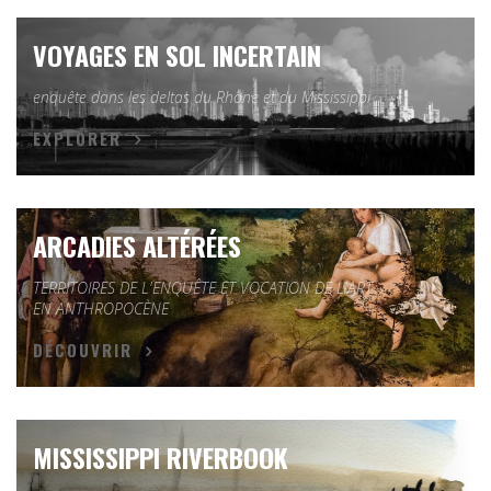
VOYAGES EN SOL INCERTAIN
enquête dans les deltas du Rhône et du Mississippi
EXPLORER
ARCADIES ALTÉRÉES
TERRITOIRES DE L'ENQUÊTE ET VOCATION DE L'ART
EN ANTHROPOCÈNE
DÉCOUVRIR
MISSISSIPPI RIVERBOOK