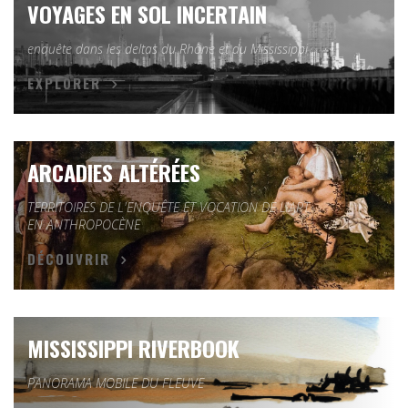
VOYAGES EN SOL INCERTAIN
enquête dans les deltas du Rhône et du Mississippi
EXPLORER
ARCADIES ALTÉRÉES
TERRITOIRES DE L'ENQUÊTE ET VOCATION DE L'ART
EN ANTHROPOCÈNE
DÉCOUVRIR
MISSISSIPPI RIVERBOOK
PANORAMA MOBILE DU FLEUVE