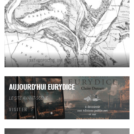
L’ANTHROPOCÈNE, UNE ESTHÉTIQUE « CANARD » ?
AUJOURD'HUI EURYDICE
LE SITE AVANT-SCÈNE
VISITER