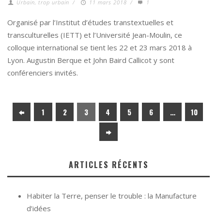
Urbain, trop urbain
/
11 mars 2018
/
1
Organisé par l’Institut d’études transtextuelles et
transculturelles (IETT) et l’Université Jean-Moulin, ce
colloque international se tient les 22 et 23 mars 2018 à
Lyon. Augustin Berque et John Baird Callicot y sont
conférenciers invités.
1
2
3
4
5
6
…
10
ARTICLES RÉCENTS
Habiter la Terre, penser le trouble : la Manufacture
d’idées