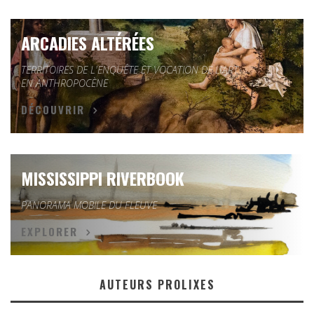
ARCADIES ALTÉRÉES
TERRITOIRES DE L'ENQUÊTE ET VOCATION DE L'ART
EN ANTHROPOCÈNE
DÉCOUVRIR
MISSISSIPPI RIVERBOOK
PANORAMA MOBILE DU FLEUVE
EXPLORER
AUTEURS PROLIXES