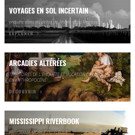
VOYAGES EN SOL INCERTAIN
enquête dans les deltas du Rhône et du Mississippi
EXPLORER
ARCADIES ALTÉRÉES
TERRITOIRES DE L'ENQUÊTE ET VOCATION DE L'ART
EN ANTHROPOCÈNE
DÉCOUVRIR
MISSISSIPPI RIVERBOOK
PANORAMA MOBILE DU FLEUVE