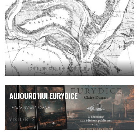
L’ANTHROPOCÈNE, UNE ESTHÉTIQUE « CANARD » ?
AUJOURD'HUI EURYDICE
LE SITE AVANT-SCÈNE
VISITER