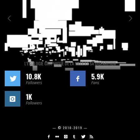
L’ÉCOLOGIE GRAPHIQUE DE LA VILLE ET SA DISPARITION
10.8K
5.9K
Followers
Fans
1K
Followers
— © 2010-2019 —