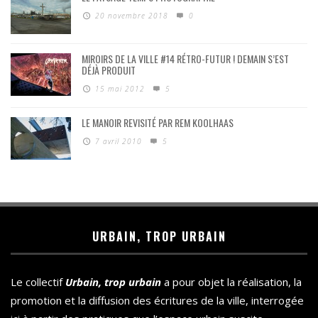
20 novembre 2018
0
MIROIRS DE LA VILLE #14 RÉTRO-FUTUR ! DEMAIN S’EST
DÉJÀ PRODUIT
15 mai 2012
5
LE MANOIR REVISITÉ PAR REM KOOLHAAS
7 avril 2010
5
URBAIN, TROP URBAIN
Le collectif
Urbain, trop urbain
a pour objet la réalisation, la
promotion et la diffusion des écritures de la ville, interrogée