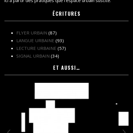
ici à partir des pratiques que l’espace urbain suscite.
ÉCRITURES
FLYER URBAIN
(87)
LANGUE URBAINE
(93)
LECTURE URBAINE
(57)
SIGNAL URBAIN
(34)
ET AUSSI…