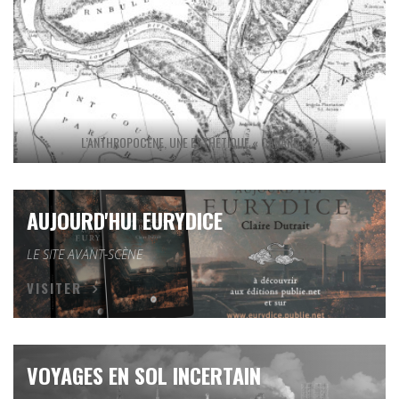
L’ANTHROPOCÈNE, UNE ESTHÉTIQUE « CANARD » ?
AUJOURD'HUI EURYDICE
LE SITE AVANT-SCÈNE
VISITER
VOYAGES EN SOL INCERTAIN