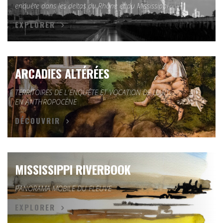
enquête dans les deltas du Rhône et du Mississippi
EXPLORER
ARCADIES ALTÉRÉES
TERRITOIRES DE L'ENQUÊTE ET VOCATION DE L'ART
EN ANTHROPOCÈNE
DÉCOUVRIR
MISSISSIPPI RIVERBOOK
PANORAMA MOBILE DU FLEUVE
EXPLORER