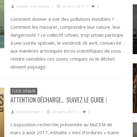
Urbain, trop urbain
/
24 avril 2017
/
0
Comment donner à voir des pollutions invisibles ?
Comment les mesurer, comprendre leur nature, leur
dangerosité ? Le collectif Urbain, trop urbain participe
à une soirée spéciale, le vendredi 28 avril, consacrée
aux manières artistiques et/ou scientifiques de nous
rendre sensibles ces zones critiques où le déchet
devient paysage.
FLYER URBAIN
ATTENTION DÉCHARGE… SUIVEZ LE GUIDE !
Claire Dutrait
/
26 mars 2017
/
3
L’exposition-recherche présentée au MuCEM de
mars à août 2017, intitulée « Vies d’ordures » traite