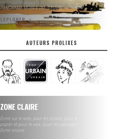
PANORAMA MOBILE DU FLEUVE
EXPLORER
AUTEURS PROLIXES
ZONE CLAIRE
Écrire sur le web, pour les écrans, pour le
papier et pour la voix. Jouer les passages.
Écrire encore.