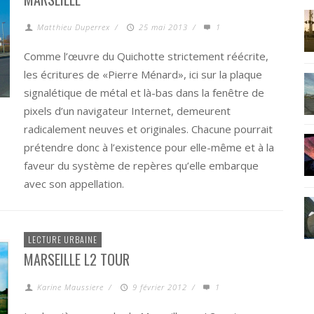
Matthieu Duperrex
/
25 mai 2013
/
1
Comme l’œuvre du Quichotte strictement réécrite,
les écritures de «Pierre Ménard», ici sur la plaque
signalétique de métal et là-bas dans la fenêtre de
pixels d’un navigateur Internet, demeurent
radicalement neuves et originales. Chacune pourrait
prétendre donc à l’existence pour elle-même et à la
faveur du système de repères qu’elle embarque
avec son appellation.
LECTURE URBAINE
MARSEILLE L2 TOUR
Karine Maussiere
/
9 février 2012
/
1