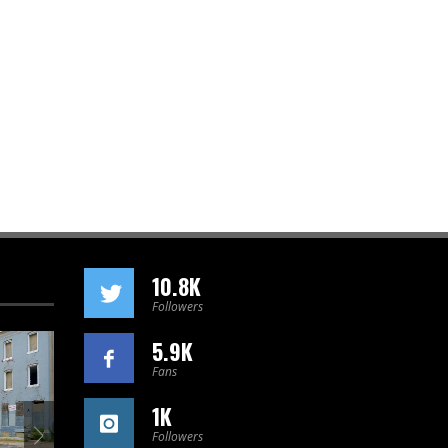
10.8K
Followers
5.9K
Fans
1K
Followers