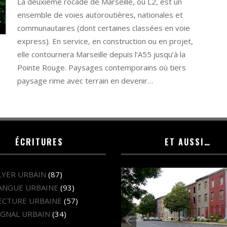
La deuxième rocade de Marseille, ou L2, est un
ensemble de voies autoroutières, nationales et
communautaires (dont certaines classées en voie
express). En service, en construction ou en projet,
elle contournera Marseille depuis l’A55 jusqu’à la
Pointe Rouge. Paysages contemporains où tiers
paysage rime avec terrain en devenir…
ÉCRITURES
ET AUSSI…
LYER URBAIN
(87)
ANGUE URBAINE
(93)
ECTURE URBAINE
(57)
IGNAL URBAIN
(34)