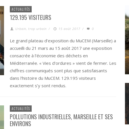
ACTUALITÉS
129.195 VISITEURS
Urbain, trop urbain
/
15 août 2017
/
0
Le grand plateau d’exposition du MuCEM (Marseille) a
accueilli du 21 mars au 15 août 2017 une exposition
consacrée à l’économie des déchets en
Méditerranée. « Vies d’ordures » vient de fermer. Les
POLITICS
L’ANTHROPOCÈNE, UNE ESTHÉTIQUE « CANARD » ?
chiffres communiqués sont plus que satisfaisants
dans l’histoire du MuCEM. 129.195 visiteurs
exactement s’y sont rendus.
ACTUALITÉS
POLLUTIONS INDUSTRIELLES, MARSEILLE ET SES
ENVIRONS