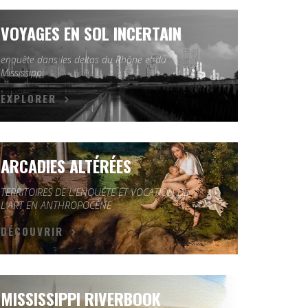
VOYAGES EN SOL INCERTAIN
enquête dans les deltas du Rhône et du
Mississippi
EXPLORER
ARCADIES ALTÉRÉES
TERRITOIRES DE L'ENQUÊTE ET VOCATION DE
L'ART EN ANTHROPOCÈNE
DÉCOUVRIR
MISSISSIPPI RIVERBOOK