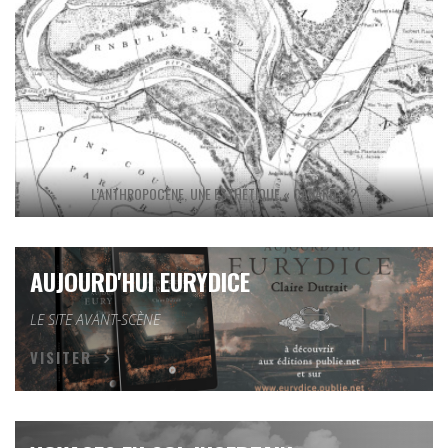
L’ANTHROPOCÈNE, UNE ESTHÉTIQUE « CANARD » ?
AUJOURD'HUI EURYDICE
LE SITE AVANT-SCÈNE
VISITER