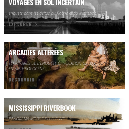
VOYAGES EN SOL INCERTAIN
enquête dans les deltas du Rhône et du Mississippi
EXPLORER
ARCADIES ALTÉRÉES
TERRITOIRES DE L'ENQUÊTE ET VOCATION DE L'ART
EN ANTHROPOCÈNE
DÉCOUVRIR
MISSISSIPPI RIVERBOOK
PANORAMA MOBILE DU FLEUVE