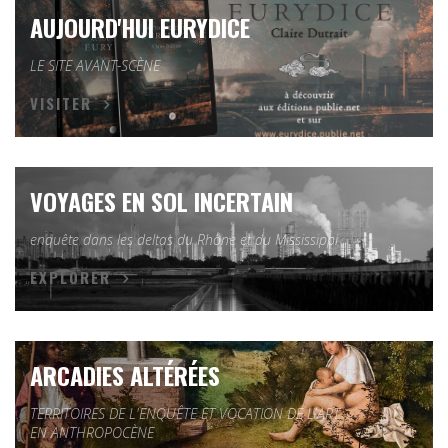
AUJOURD'HUI EURYDICE
LE SITE AVANT-SCÈNE
VISITER
VOYAGES EN SOL INCERTAIN
enquête dans les deltas du Rhône et du Mississippi
EXPLORER
ARCADIES ALTÉRÉES
TERRITOIRES DE L'ENQUÊTE ET VOCATION DE L'ART
EN ANTHROPOCÈNE