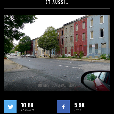
ET AUSSI…
UN WIRE TOUR À BALTIMORE
10.8K
5.9K
Followers
Fans