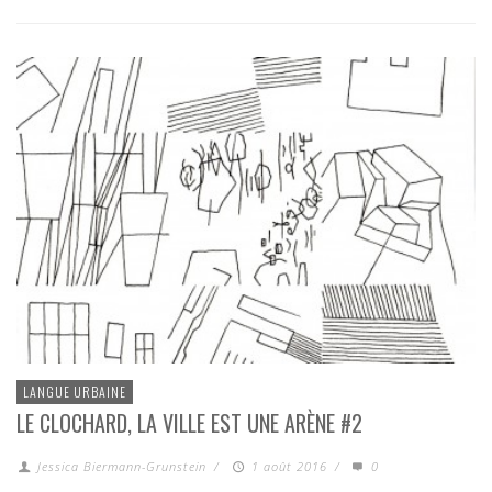
LANGUE URBAINE
LE CLOCHARD, LA VILLE EST UNE ARÈNE #2
Jessica Biermann-Grunstein
/
1 août 2016
/
0