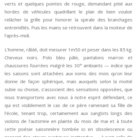
verts et quelques pointes de rouge, demandant pitié aux
hordes de véhicules quadrillant le plan de bien vouloir
relâcher la grille pour honorer la spirale des branchages
entremêlés. Puis les mains se retrouvent dans la moiteur de
l’après-midi.
L’homme, râblé, doit mesurer 1m50 et peser dans les 85 kg.
Cheveux noirs. Polo bleu pâle, pantalons marron et
chaussures fourrées malgré les 30° ambiants — indice que
les saisons sont attachées aux noms des mois qu’on leur
donne de façon sphérique, mais auxquels selon la moitié
subie ou choisie, s’associent des sensations opposées, que
nous transportons avec nous à notre esprit défendant, ce
qui est visiblement le cas de ce père ramenant sa fille de
l’école, tenant trop, certainement aux sanglots longs des
violons de l’automne en plainte du mois de mai et à toute
cette poésie saisonnière tombée ici en obsolescence ou
prenant des atours exotiques inattendus — à part celle de