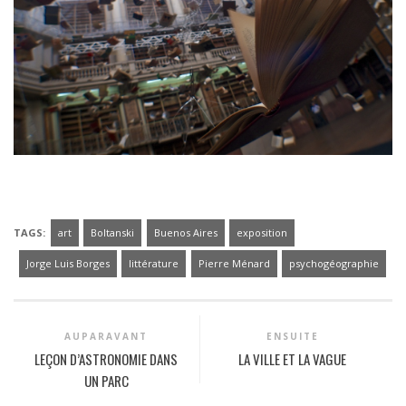
*
TAGS:
art
Boltanski
Buenos Aires
exposition
Jorge Luis Borges
littérature
Pierre Ménard
psychogéographie
AUPARAVANT
ENSUITE
LEÇON D’ASTRONOMIE DANS
LA VILLE ET LA VAGUE
UN PARC