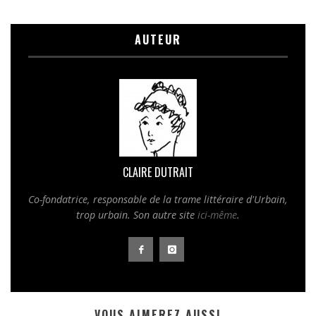
AUTEUR
CLAIRE DUTRAIT
Co-fondatrice, responsable de la trame littéraire d'
Urbain,
trop urbain
. Son autre site
ici-même
.
VOUS AIMEREZ AUSSI