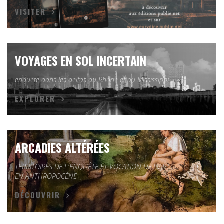
VISITER
VOYAGES EN SOL INCERTAIN
enquête dans les deltas du Rhône et du Mississippi
EXPLORER
ARCADIES ALTÉRÉES
TERRITOIRES DE L'ENQUÊTE ET VOCATION DE L'ART
EN ANTHROPOCÈNE
DÉCOUVRIR