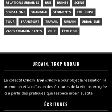
RELATIONS URBAINES
RUE
RUINES
SCÈNE
SENSATIONS
SHANGHAI
SÉDIMENTS
TOULOUSE
TOUR
TRANSPORT
TRAVAIL
URBAIN
URBANISME
VASES COMMUNICANTS
VILLE
ÉCOLOGIE
URBAIN, TROP URBAIN
Le collectif
Urbain, trop urbain
a pour objet la réalisation, la
promotion et la diffusion des écritures de la ville, interrogée
ici à partir des pratiques que l’espace urbain suscite.
ÉCRITURES