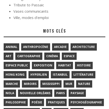
Tribute to Passaic
Vases communicants
Ville, modes d’emploi
MOTS CLÉS
ANIMAL
ANTHROPOCÈNE
ARCADIE
ARCHITECTURE
ART
CARTOGRAPHIE
CINÉMA
ESPACE
ESPACE PUBLIC
EXPOSITION
HABITAT
HISTOIRE
HONG KONG
HYPERLIEN
ISTANBUL
LITTÉRATURE
MARCHE
MIROIRS
MISSISSIPPI
MUR
NATURE
NOLA
NOUVELLE ORLÉANS
PARIS
PAYSAGE
PHILOSOPHIE
POÉSIE
PRATIQUES
PSYCHOGÉOGRAPHIE