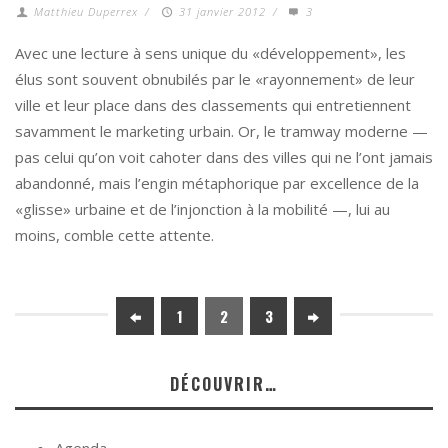
Matthieu Duperrex
/
31 janvier 2012
/
3
Avec une lecture à sens unique du «développement», les
élus sont souvent obnubilés par le «rayonnement» de leur
ville et leur place dans des classements qui entretiennent
savamment le marketing urbain. Or, le tramway moderne —
pas celui qu’on voit cahoter dans des villes qui ne l’ont jamais
abandonné, mais l’engin métaphorique par excellence de la
«glisse» urbaine et de l’injonction à la mobilité —, lui au
moins, comble cette attente.
1
2
3
DÉCOUVRIR…
Agenda