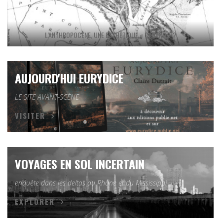
L’ANTHROPOCÈNE, UNE ESTHÉTIQUE « CANARD » ?
AUJOURD'HUI EURYDICE
LE SITE AVANT-SCÈNE
VISITER
VOYAGES EN SOL INCERTAIN
enquête dans les deltas du Rhône et du Mississippi
EXPLORER