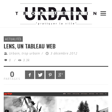
ACTUALITÉS
LENS, UN TABLEAU WEB
Urbain, trop urbain
/
3 décembre 2012
0
/
3.3k
0
PARTAGES