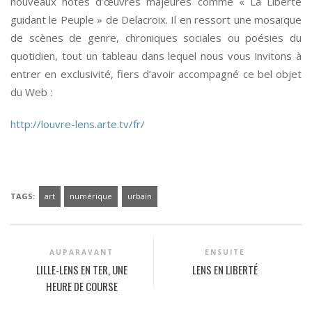
nouveaux hôtes d’œuvres majeures comme « La Liberté
guidant le Peuple » de Delacroix. Il en ressort une mosaïque
de scènes de genre, chroniques sociales ou poésies du
quotidien, tout un tableau dans lequel nous vous invitons à
entrer en exclusivité, fiers d’avoir accompagné ce bel objet
du Web :
http://louvre-lens.arte.tv/fr/
*
TAGS:
art
numérique
urbain
AUPARAVANT
ENSUITE
LILLE-LENS EN TER, UNE
LENS EN LIBERTÉ
HEURE DE COURSE