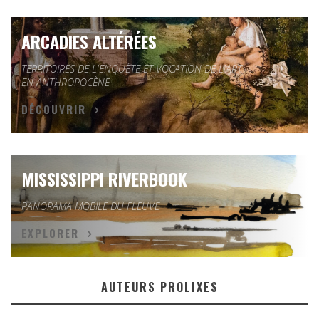
ARCADIES ALTÉRÉES
TERRITOIRES DE L'ENQUÊTE ET VOCATION DE L'ART
EN ANTHROPOCÈNE
DÉCOUVRIR
MISSISSIPPI RIVERBOOK
PANORAMA MOBILE DU FLEUVE
EXPLORER
AUTEURS PROLIXES