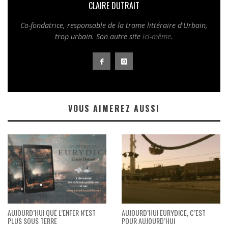
CLAIRE DUTRAIT
Co-fondatrice, responsable de la trame littéraire d'
Urbain,
trop urbain
. Son autre site
ici-même
.
VOUS AIMEREZ AUSSI
AUJOURD’HUI QUE L’ENFER N’EST
AUJOURD’HUI EURYDICE, C’EST
PLUS SOUS TERRE
POUR AUJOURD’HUI