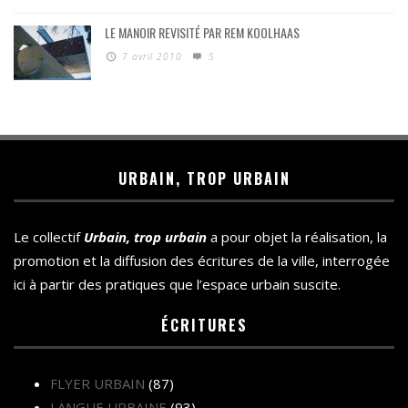
LE MANOIR REVISITÉ PAR REM KOOLHAAS
7 avril 2010
5
URBAIN, TROP URBAIN
Le collectif
Urbain, trop urbain
a pour objet la réalisation, la
promotion et la diffusion des écritures de la ville, interrogée
ici à partir des pratiques que l’espace urbain suscite.
ÉCRITURES
FLYER URBAIN
(87)
LANGUE URBAINE
(93)