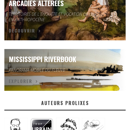
ARCADIES ALTÉRÉES
TERRITOIRES DE L'ENQUÊTE ET VOCATION DE L'ART
EN ANTHROPOCÈNE
DÉCOUVRIR
MISSISSIPPI RIVERBOOK
PANORAMA MOBILE DU FLEUVE
EXPLORER
AUTEURS PROLIXES