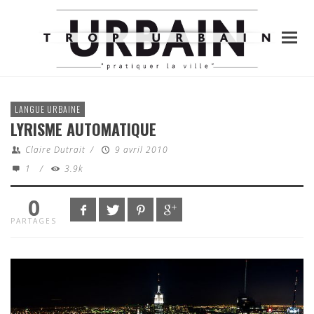
LANGUE URBAINE
LYRISME AUTOMATIQUE
Claire Dutrait
/
9 avril 2010
1
/
3.9k
0
PARTAGES