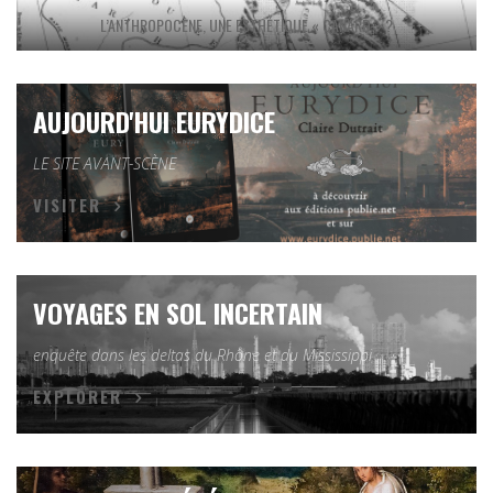
L’ANTHROPOCÈNE, UNE ESTHÉTIQUE « CANARD » ?
AUJOURD'HUI EURYDICE
LE SITE AVANT-SCÈNE
VISITER
VOYAGES EN SOL INCERTAIN
enquête dans les deltas du Rhône et du Mississippi
EXPLORER