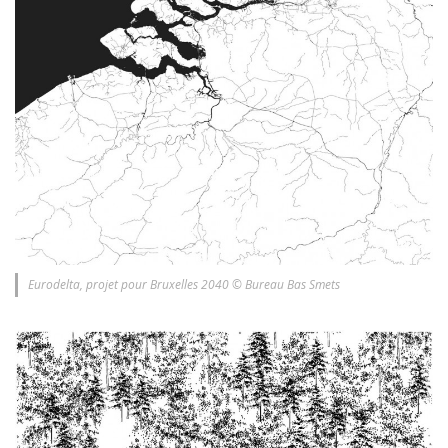
Eurodelta, projet pour Bruxelles 2040 © Bureau Bas Smets