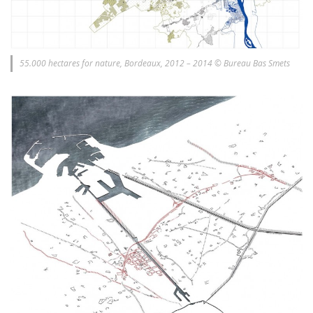
55.000 hectares for nature, Bordeaux, 2012 – 2014 © Bureau Bas Smets