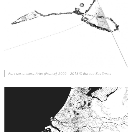
Parc des ateliers, Arles (France), 2009 – 2018 © Bureau Bas Smets