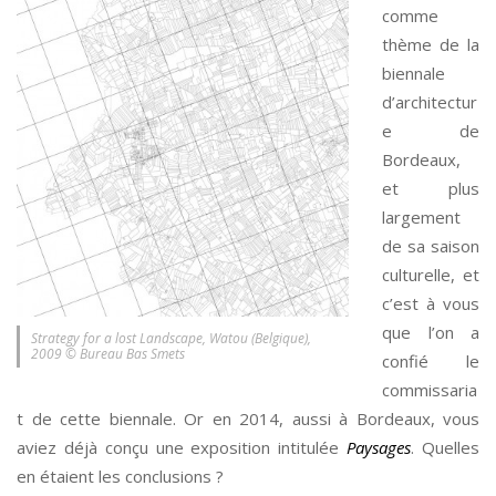
comme
thème de la
biennale
d’architectur
e de
Bordeaux,
et plus
largement
de sa saison
culturelle, et
c’est à vous
que l’on a
Strategy for a lost Landscape, Watou (Belgique),
2009 © Bureau Bas Smets
confié le
commissaria
t de cette biennale. Or en 2014, aussi à Bordeaux, vous
aviez déjà conçu une exposition intitulée
Paysages
. Quelles
en étaient les conclusions ?