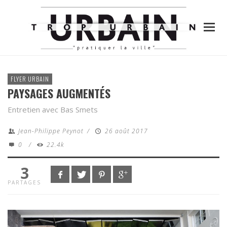
FLYER URBAIN
PAYSAGES AUGMENTÉS
Entretien avec Bas Smets
Jean-Philippe Peynot
/
26 août 2017
0
/
22.4k
3
PARTAGES