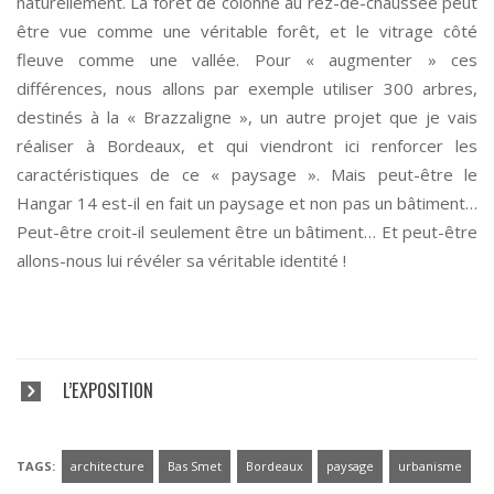
naturellement. La forêt de colonne au rez-de-chaussée peut
être vue comme une véritable forêt, et le vitrage côté
fleuve comme une vallée. Pour « augmenter » ces
différences, nous allons par exemple utiliser 300 arbres,
destinés à la « Brazzaligne », un autre projet que je vais
réaliser à Bordeaux, et qui viendront ici renforcer les
caractéristiques de ce « paysage ». Mais peut-être le
Hangar 14 est-il en fait un paysage et non pas un bâtiment…
Peut-être croit-il seulement être un bâtiment… Et peut-être
allons-nous lui révéler sa véritable identité !
L’EXPOSITION
TAGS:
architecture
Bas Smet
Bordeaux
paysage
urbanisme