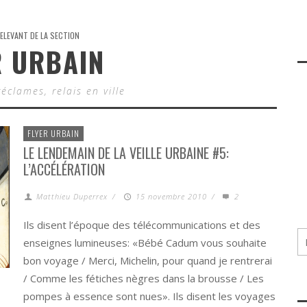
ELEVANT DE LA SECTION
R URBAIN
réclames, relais en ville
FLYER URBAIN
LE LENDEMAIN DE LA VEILLE URBAINE #5:
L’ACCÉLÉRATION
Matthieu Duperrex
/
15 novembre 2010
/
2
Ils disent l’époque des télécommunications et des
enseignes lumineuses: «Bébé Cadum vous souhaite
bon voyage / Merci, Michelin, pour quand je rentrerai
/ Comme les fétiches nègres dans la brousse / Les
pompes à essence sont nues». Ils disent les voyages