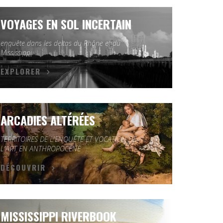
VOYAGES EN SOL INCERTAIN
enquête dans les deltas du Rhône et du
Mississippi
EXPLORER
ARCADIES ALTÉRÉES
TERRITOIRES DE L'ENQUÊTE ET VOCATION DE
L'ART EN ANTHROPOCÈNE
DÉCOUVRIR
MISSISSIPPI RIVERBOOK