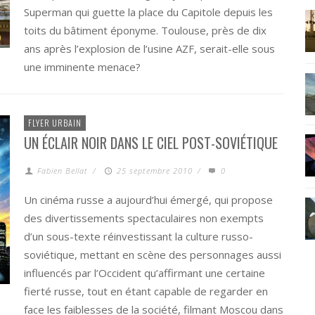
Superman qui guette la place du Capitole depuis les
toits du bâtiment éponyme. Toulouse, près de dix
ans après l’explosion de l’usine AZF, serait-elle sous
une imminente menace?
FLYER URBAIN
UN ÉCLAIR NOIR DANS LE CIEL POST-SOVIÉTIQUE
Fabien Bellat
/
25 septembre 2010
/
0
Un cinéma russe a aujourd’hui émergé, qui propose
des divertissements spectaculaires non exempts
d’un sous-texte réinvestissant la culture russo-
soviétique, mettant en scène des personnages aussi
influencés par l’Occident qu’affirmant une certaine
fierté russe, tout en étant capable de regarder en
face les faiblesses de la société, filmant Moscou dans