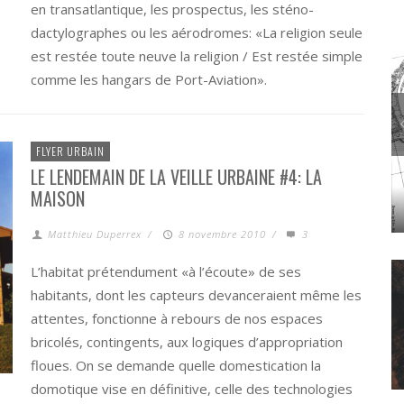
en transatlantique, les prospectus, les sténo-
dactylographes ou les aérodromes: «La religion seule
est restée toute neuve la religion / Est restée simple
comme les hangars de Port-Aviation».
FLYER URBAIN
LE LENDEMAIN DE LA VEILLE URBAINE #4: LA
MAISON
AMORPHOSE
CRITICAL ZONES. OBSERVATORIES FOR EARTHLY POLITICS
Matthieu Duperrex
/
8 novembre 2010
/
3
L’habitat prétendument «à l’écoute» de ses
habitants, dont les capteurs devanceraient même les
attentes, fonctionne à rebours de nos espaces
bricolés, contingents, aux logiques d’appropriation
floues. On se demande quelle domestication la
domotique vise en définitive, celle des technologies