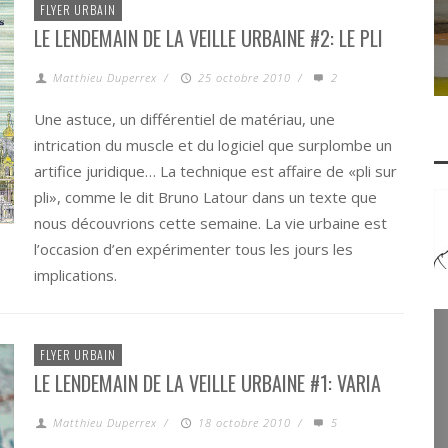
FLYER URBAIN
LE LENDEMAIN DE LA VEILLE URBAINE #2: LE PLI
Matthieu Duperrex
/
25 octobre 2010
/
2
Une astuce, un différentiel de matériau, une
intrication du muscle et du logiciel que surplombe un
artifice juridique… La technique est affaire de «pli sur
pli», comme le dit Bruno Latour dans un texte que
nous découvrions cette semaine. La vie urbaine est
l’occasion d’en expérimenter tous les jours les
implications.
FLYER URBAIN
LE LENDEMAIN DE LA VEILLE URBAINE #1: VARIA
Matthieu Duperrex
/
18 octobre 2010
/
5