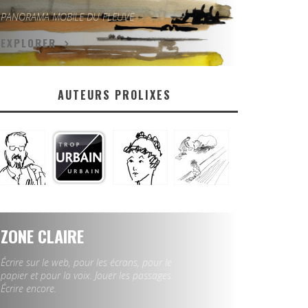
PANORAMA MOBILE DU FLEUVE
EXPLORER
AUTEURS PROLIXES
ZONE CLAIRE
Écrire sur le web, pour les écrans, pour le
papier et pour la voix. Jouer les passages.
Écrire encore.