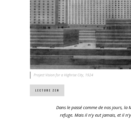
OW-PRODUCTION
CROIRE AUX FAUVES, OU ÉCRIRE EN ZONE DE MÉT
Project Vision for a Highrise City, 1924
LECTURE ZEN
Dans le passé comme de nos jours, la Ma
refuge. Mais il n’y eut jamais, et il n