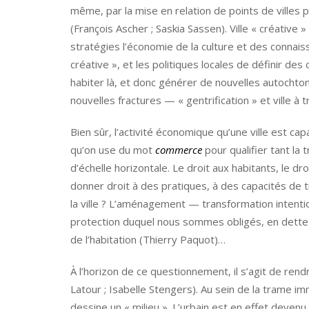
même, par la mise en relation de points de villes 
(François Ascher ; Saskia Sassen). Ville « créative »
stratégies l’économie de la culture et des connaiss
créative », et les politiques locales de définir des 
habiter là, et donc générer de nouvelles autochton
nouvelles fractures — « gentrification » et ville à 
Bien sûr, l’activité économique qu’une ville est 
qu’on use du mot
commerce
pour qualifier tant la
d’échelle horizontale. Le droit aux habitants, le droit 
donner droit à des pratiques, à des capacités de 
la ville ? L’aménagement — transformation intenti
protection duquel nous sommes obligés, en dette
de l’habitation (Thierry Paquot)…
À l’horizon de ce questionnement, il s’agit de rend
Latour ; Isabelle Stengers). Au sein de la trame i
dessine un « milieu ». L’urbain est en effet deven