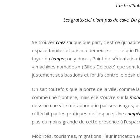
L’acte d’ha
Les gratte-ciel n’ont pas de cave. Du p
Se trouver
chez soi
quelque part, c’est ce qu’habit
espace familier et pris « à demeure » — ce que l’
foyer du
temps
: on y dure… Point de sédentarisati
« machines nomades » (Gilles Deleuze) que sont l
justement ses bastions et fortifs contre le désir 
On sait toutefois que la porte de la ville, comme la
comme une frontière, mais elle s’ouvre sur la
mobi
dessine une ville métaphorique par ses usages, qui
réfléchit par les pratiques de l’espace. Une
compé
plus ou moins grande de cette présence à l’espace
Mobilités, tourismes, migrations : leur intrication a