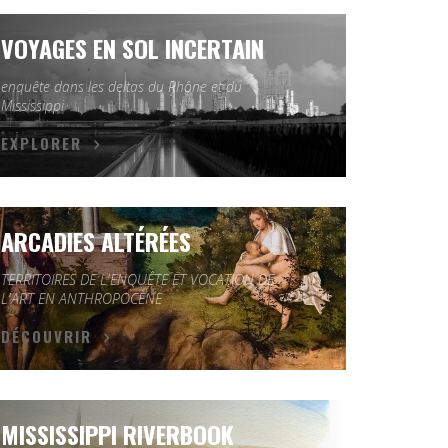
VOYAGES EN SOL INCERTAIN
enquête dans les deltas du Rhône et du
Mississippi
EXPLORER
ARCADIES ALTÉRÉES
TERRITOIRES DE L'ENQUÊTE ET VOCATION DE
L'ART EN ANTHROPOCÈNE
DÉCOUVRIR
MISSISSIPPI RIVERBOOK