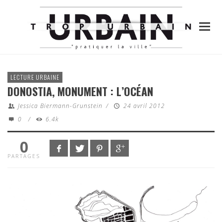
LECTURE URBAINE
DONOSTIA, MONUMENT : L’OCÉAN
Jessica Biermann-Grunstein
/
24 avril 2012
0
/
6.4k
0
PARTAGES