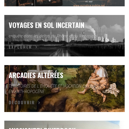
VOYAGES EN SOL INCERTAIN
enquête dans les deltas du Rhône et du Mississippi
EXPLORER
ARCADIES ALTÉRÉES
TERRITOIRES DE L'ENQUÊTE ET VOCATION DE L'ART
EN ANTHROPOCÈNE
DÉCOUVRIR