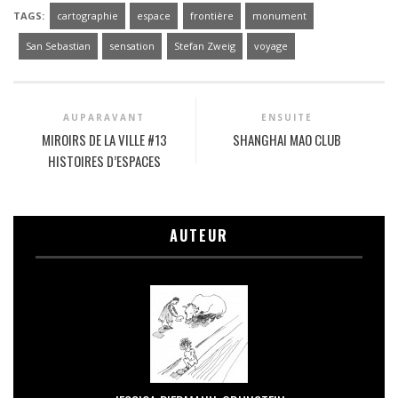
TAGS:
cartographie
espace
frontière
monument
San Sebastian
sensation
Stefan Zweig
voyage
AUPARAVANT
ENSUITE
MIROIRS DE LA VILLE #13
SHANGHAI MAO CLUB
HISTOIRES D’ESPACES
AUTEUR