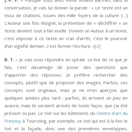
J.-P. P. –
Puisque vous avez invité Roland Barthes dans la
conversation, je vais lui donner la parole : « Le texte est un
tissu de citations, issues des mille foyers de la culture. […]
L’Auteur une fois éloigné, la prétention de « déchiffrer » un
texte devient tout à fait inutile. Donner un Auteur à un texte,
c’est imposer à ce texte un cran d’arrêt, c’est le pourvoir
d’un signifié dernier, c’est fermer l’écriture. »
[2]
B. T. –
Je vais vous répondre en spirale. Le but de ce que je
fais, c’est davantage de poser des questions que
d’apporter des réponses. Je préfère rechercher des
concepts, plutôt que de proposer des images. Parfois, ces
concepts sont originaux, mais je ne m’en aperçois que
quelques années plus tard ; parfois, ils arrivent un peu en
avance, mais ils seraient arrivés de toute façon, que j’ai été
présent ou pas. Le toit sur les bâtiments du
Centre d’art du
Fresnoy
à Tourcoing, par exemple, ce toit qui est à la fois le
toit et la façade, donc une des premières enveloppes,