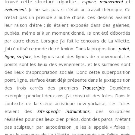
trouvé cette structure tripartite :
espace
,
mouvement
et
événement
. Je ne sais pas si c’était un travail théorique. Ce
n’était pas un prélude à autre chose. Ces dessins avaient
leur raison d’être ; ils étaient exposés dans des galeries,
publiés, même si à un moment donné, ils ont été débordés
par autre chose. Lorsque j’ai fait le concours de La Villette,
j’ai réutilisé ce mode de réflexion. Dans la proposition :
point
,
ligne
,
surface
, les lignes sont des lignes de mouvement, les
points sont les lieux des évènements, et les surfaces sont
des lieux d’appropriation sociale. Donc cette superposition
point, ligne, surface était déjà présente dans la juxtaposition
des trois carrés des premiers
Transcripts
. Deuxième
exemple : pendant deux ans, j’ai construit des folies. Dans le
contexte de la scène artistique new-yorkaise, ces folies
étaient des
Site-specific installations
, des sculptures
réalisées pour des lieux bien précis, dont des parcs. N’étant
pas sculpteur, par autodérision, je les ai appelé « folies ».
Avec le concours de La Villette, je reprends ces folies, mais