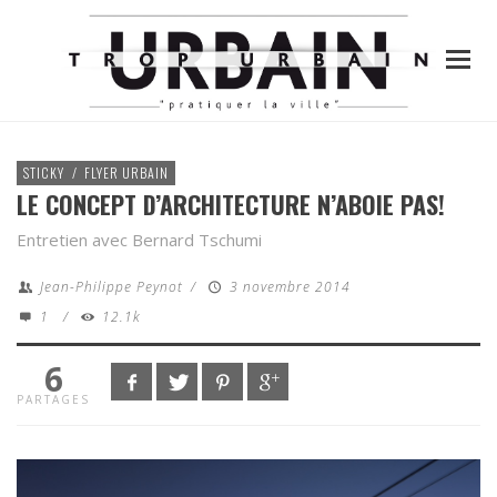
STICKY
/
FLYER URBAIN
LE CONCEPT D’ARCHITECTURE N’ABOIE PAS!
Entretien avec Bernard Tschumi
Jean-Philippe Peynot
/
3 novembre 2014
1
/
12.1k
6
PARTAGES