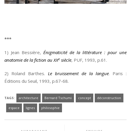
*
***
1) Jean Bessière,
Énigmaticité de la littérature : pour une
e
anatomie de la fiction au XX
siècle
, PUF, 1993, p.61.
2) Roland Barthes.
Le bruissement de la langue
. Paris :
Éditions du Seuil, 1993, p.67-68.
TAGS:
architecture
Bernard Tschumi
concept
déconstruction
espace
lignes
philosophie