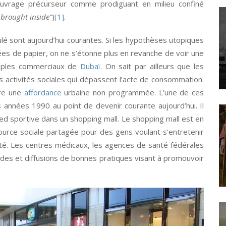
ouvrage précurseur comme prodiguant en milieu confiné
e brought inside”
)
[1]
.
ulé sont aujourd’hui courantes. Si les hypothèses utopiques
es de papier, on ne s’étonne plus en revanche de voir une
mples commerciaux de
Dubaï
. On sait par ailleurs que les
es activités sociales qui dépassent l’acte de consommation.
are une
affordance
urbaine non programmée. L’une de ces
 années 1990 au point de devenir courante aujourd’hui. Il
pied sportive dans un shopping mall. Le shopping mall est en
ource sociale partagée pour des gens voulant s’entretenir
é. Les centres médicaux, les agences de santé fédérales
udes et diffusions de bonnes pratiques visant à promouvoir