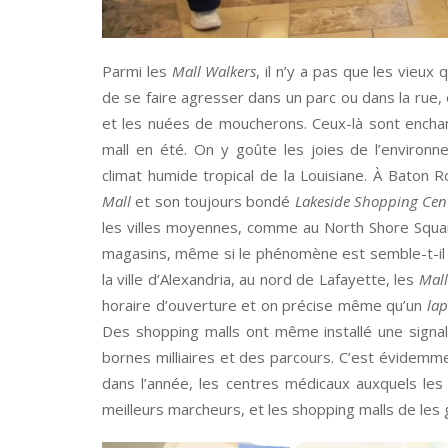
Parmi les
Mall Walkers
, il n’y a pas que les vieux
de se faire agresser dans un parc ou dans la rue,
et les nuées de moucherons. Ceux-là sont enchan
mall en été. On y goûte les joies de l’environ
climat humide tropical de la Louisiane. À Baton 
Mall
et son toujours bondé
Lakeside Shopping Cen
les villes moyennes, comme au North Shore Squar
magasins, même si le phénomène est semble-t-il 
la ville d’Alexandria, au nord de Lafayette, les
Mall
horaire d’ouverture et on précise même qu’un
lap
Des shopping malls ont même installé une signa
bornes milliaires et des parcours. C’est évidemm
dans l’année, les centres médicaux auxquels les
meilleurs marcheurs, et les shopping malls de les