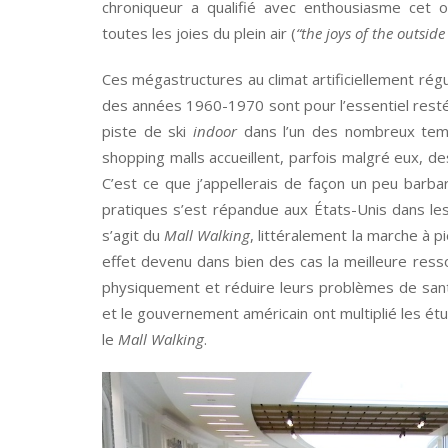
chroniqueur a qualifié avec enthousiasme cet 
toutes les joies du plein air (
“the joys of the outsid
Ces mégastructures au climat artificiellement rég
des années 1960-1970 sont pour l’essentiel resté
piste de ski
indoor
dans l’un des nombreux te
shopping malls accueillent, parfois malgré eux, d
C’est ce que j’appellerais de façon un peu barb
pratiques s’est répandue aux États-Unis dans les
s’agit du
Mall Walking
, littéralement la marche à 
effet devenu dans bien des cas la meilleure ress
physiquement et réduire leurs problèmes de sant
et le gouvernement américain ont multiplié les ét
le
Mall Walking
.