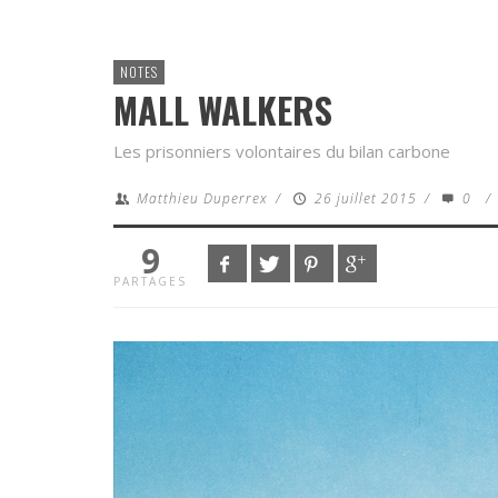
NOTES
MALL WALKERS
Les prisonniers volontaires du bilan carbone
Matthieu Duperrex
/
26 juillet 2015
/
0
/
9
PARTAGES