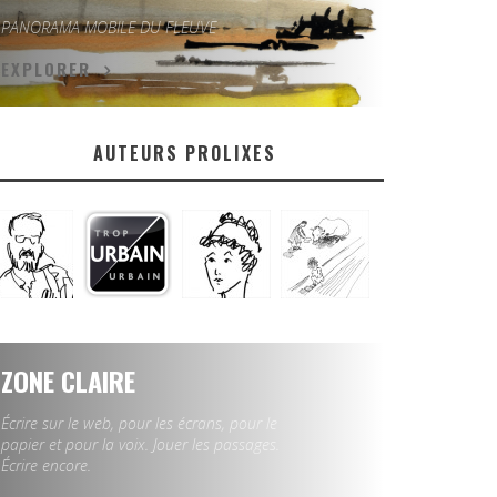
PANORAMA MOBILE DU FLEUVE
EXPLORER
AUTEURS PROLIXES
ZONE CLAIRE
Écrire sur le web, pour les écrans, pour le
papier et pour la voix. Jouer les passages.
Écrire encore.