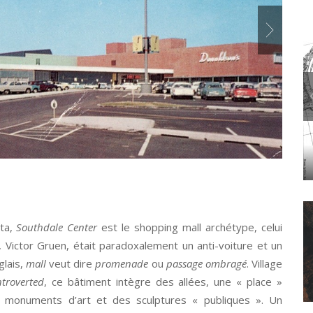
Sout
AMORPHOSE
CRITICAL ZONES. OBSERVATORIES FOR EARTHLY POLITICS
ota,
Southdale Center
est le shopping mall archétype, celui
, Victor Gruen, était paradoxalement un anti-voiture et un
glais,
mall
veut dire
promenade
ou
passage ombragé
. Village
ntroverted
, ce bâtiment intègre des allées, une « place »
s monuments d’art et des sculptures « publiques ». Un