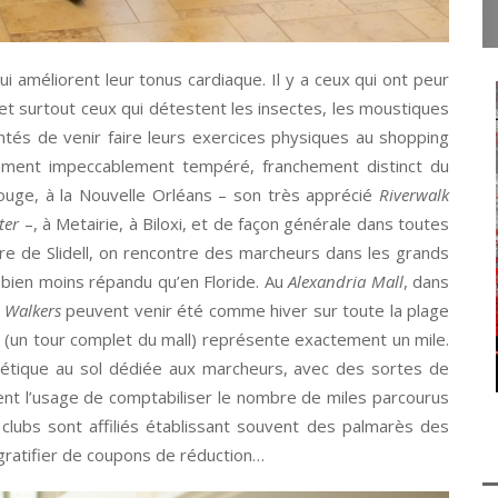
 qui améliorent leur tonus cardiaque. Il y a ceux qui ont peur
 et surtout ceux qui détestent les insectes, les moustiques
tés de venir faire leurs exercices physiques au shopping
nement impeccablement tempéré, franchement distinct du
Rouge, à la Nouvelle Orléans – son très apprécié
Riverwalk
ter
–, à Metairie, à Biloxi, et de façon générale dans toutes
e de Slidell, on rencontre des marcheurs dans les grands
bien moins répandu qu’en Floride. Au
Alexandria Mall
, dans
 Walkers
peuvent venir été comme hiver sur toute la plage
(un tour complet du mall) représente exactement un mile.
létique au sol dédiée aux marcheurs, avec des sortes de
ent l’usage de comptabiliser le nombre de miles parcourus
 clubs sont affiliés établissant souvent des palmarès des
 gratifier de coupons de réduction…