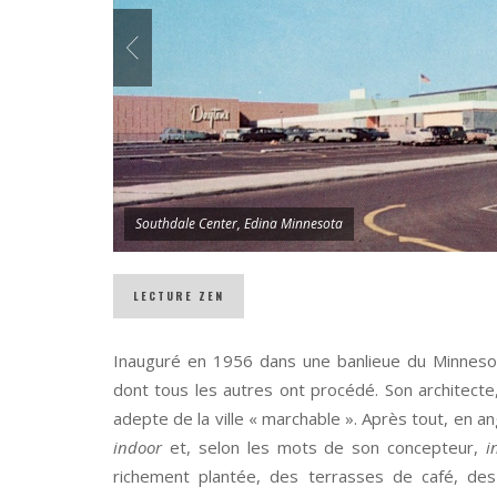
Southdale Center, Edina Minnesota
OW-PRODUCTION
CROIRE AUX FAUVES, OU ÉCRIRE EN ZONE DE MÉT
LECTURE ZEN
Inauguré en 1956 dans une banlieue du Minnes
dont tous les autres ont procédé. Son architecte
adepte de la ville « marchable ». Après tout, en an
indoor
et, selon les mots de son concepteur,
i
richement plantée, des terrasses de café, de