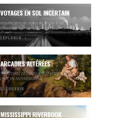
VOYAGES EN SOL INCERTAIN
enquête dans les deltas du Rhône et du
Mississippi
EXPLORER
ARCADIES ALTÉRÉES
TERRITOIRES DE L'ENQUÊTE ET VOCATION DE
L'ART EN ANTHROPOCÈNE
DÉCOUVRIR
MISSISSIPPI RIVERBOOK