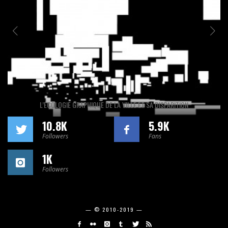
L’ÉCOLOGIE GRAPHIQUE DE LA VILLE ET SA DISPARITION
10.8K
5.9K
Followers
Fans
1K
Followers
— © 2010-2019 —