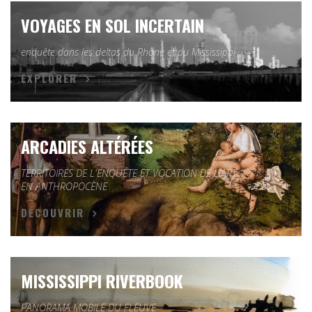
VOYAGES EN SOL INCERTAIN
enquête dans les deltas du Rhône et du Mississippi
EXPLORER
ARCADIES ALTÉRÉES
TERRITOIRES DE L'ENQUÊTE ET VOCATION DE L'ART
EN ANTHROPOCÈNE
DÉCOUVRIR
MISSISSIPPI RIVERBOOK
PANORAMA MOBILE DU FLEUVE