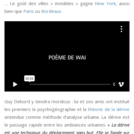
… Le goût des villes « invisibles » gagne
New York
, aussi
bien que
Paris
ou
Bordeaux
.
Guy Debord y tiendra mordicus : lui et ses amis ont institué
les premiers la psychogéographie et la
théorie de la dérive
entendue comme méthode d’analyse urbaine. La dérive est
le passage rapide entre les ambiances urbaines.
« La dérive
est une technique du déplacement sans but. Elle se fonde sur