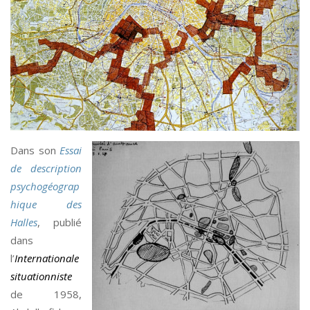
Dans son
Essai
de description
psychogéograp
hique des
Halles
, publié
dans
l’
Internationale
situationniste
de 1958,