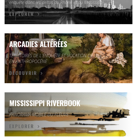
enquête dans les deltas du Rhône et du Mississippi
EXPLORER
ARCADIES ALTÉRÉES
TERRITOIRES DE L'ENQUÊTE ET VOCATION DE L'ART
EN ANTHROPOCÈNE
DÉCOUVRIR
MISSISSIPPI RIVERBOOK
PANORAMA MOBILE DU FLEUVE
EXPLORER