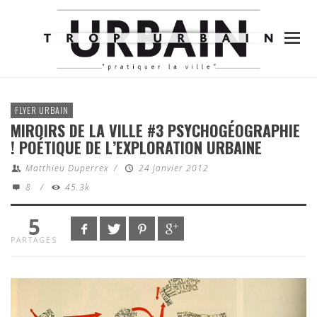
FLYER URBAIN
MIROIRS DE LA VILLE #3 PSYCHOGÉOGRAPHIE
! POÉTIQUE DE L’EXPLORATION URBAINE
Matthieu Duperrex
/
24 janvier 2012
8
/
45.3k
5
PARTAGES