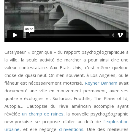
Catalyseur « organique » du rapport psychogéographique à
la ville, la seule activité de marcher a pour ainsi dire une
valeur contestataire. Aux Etats-Unis, c’est même quelque
chose de quasi neuf. On s’en souvient, à Los Angeles, où le
flâneur est nécessairement motorisé,
Reyner Banham
avait
documenté une ville en mouvement permanent, avec ses
quatre « écologies » : Surfurbia, Foothills, The Plains of Id,
Autopia… L’autopsie du rêve américain accomplie ayant
révélée
un champ de ruines
, la nouvelle psychogéographie
new-yorkaise se propose d’aller au-delà de
l’exploration
urbaine
, et elle regorge
d’inventions
. Une des meilleures