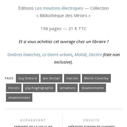
Éditions
Les moutons électriques
— Collection
« Bibliothèque des Miroirs »
196 pages — 21 € TTC
Et si vous achetiez cet ouvrage chez un libraire ?
Ombres blanches
,
Le Genre urbain
,
Mollat
,
Decitre
(liste non
exclusive).
TAGS:
Guy Debord
Iain Sinclair
marche
Merlin Coverley
miroirs
psychogéographie
sensations
situationnisme
situationnistes
AUPARAVANT
ENSUITE