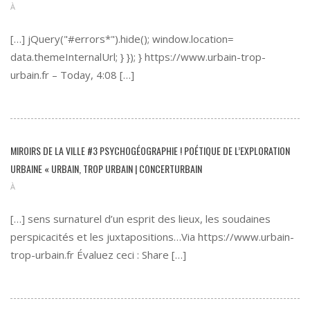
À
[…] jQuery("#errors*").hide(); window.location=
data.themeInternalUrl; } }); }
https://www.urbain-trop-
urbain.fr
– Today, 4:08 […]
MIROIRS DE LA VILLE #3 PSYCHOGÉOGRAPHIE ! POÉTIQUE DE L’EXPLORATION
URBAINE « URBAIN, TROP URBAIN | CONCERTURBAIN
À
[…] sens surnaturel d’un esprit des lieux, les soudaines
perspicacités et les juxtapositions…Via
https://www.urbain-
trop-urbain.fr
Évaluez ceci : Share […]