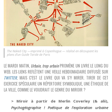
The Naked City —imprimé à Copenhague — réalisé en découpant les
plans d’un Guide Taride de Paris
LE MARDI MATIN,
Urbain, trop urbain
PROMÈNE UN LIVRE LE LONG DU
WEB. LES LIENS REFLÈTENT UNE VEILLE HEBDOMADAIRE DIFFUSÉE SUR
TWITTER
, MAIS C’EST LE LIVRE QUI VA S’Y MIRER. TIRER DE CET
EXERCICE SPÉCULAIRE UN RÉPERTOIRE SYMBOLIQUE, UNE ÉTHIQUE DE
LA VILLE, COMME LE VOUDRAIT LE GENRE DU MIROIR ?
> Miroir à partir de
Merlin Coverley (& alii),
Psychogéographie ! Poétique de l’exploration urbaine