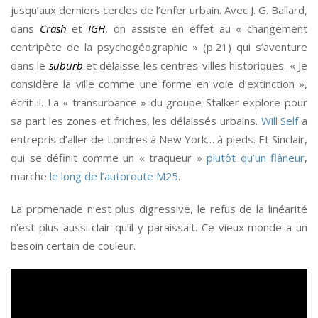
jusqu’aux derniers cercles de l’enfer urbain. Avec J. G. Ballard,
dans
Crash
et
IGH
, on assiste en effet au « changement
centripète de la psychogéographie » (p.21) qui s’aventure
dans le
suburb
et délaisse les centres-villes historiques. « Je
considère la ville comme une forme en voie d’extinction »,
écrit-il. La « transurbance » du groupe Stalker explore pour
sa part les zones et friches, les délaissés urbains.
Will Self
a
entrepris d’aller de Londres à New York… à pieds. Et Sinclair,
qui se définit comme un « traqueur »
plutôt qu’un flâneur
,
marche
le long de l’autoroute M25
.
La promenade n’est plus digressive, le refus de la linéarité
n’est plus aussi clair qu’il y paraissait. Ce vieux monde a un
besoin certain de couleur.