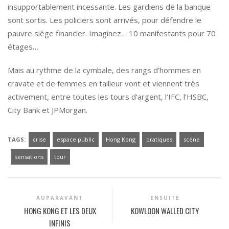
insupportablement incessante. Les gardiens de la banque
sont sortis. Les policiers sont arrivés, pour défendre le
pauvre siège financier. Imaginez… 10 manifestants pour 70
étages…
Mais au rythme de la cymbale, des rangs d’hommes en
cravate et de femmes en tailleur vont et viennent très
activement, entre toutes les tours d’argent, l’IFC, l’HSBC,
City Bank et JPMorgan.
TAGS:
crise
espace public
Hong Kong
pratiques
scène
sensations
tour
AUPARAVANT
ENSUITE
HONG KONG ET LES DEUX
KOWLOON WALLED CITY
INFINIS