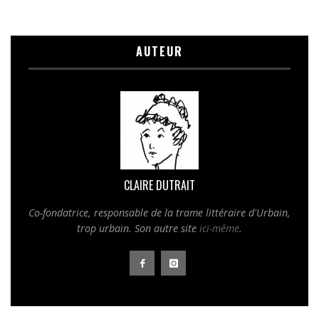
AUTEUR
CLAIRE DUTRAIT
Co-fondatrice, responsable de la trame littéraire d'
Urbain,
trop urbain
. Son autre site
ici-même
.