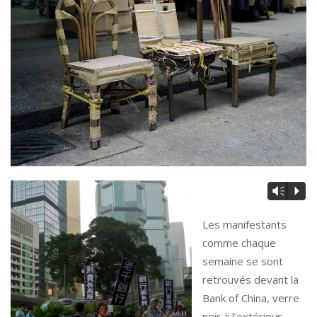
Vm
P
Les manifestants
comme chaque
semaine se sont
retrouvés devant la
Bank of China, verre
noir à l’extérieur,