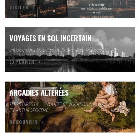
VISITER
VOYAGES EN SOL INCERTAIN
enquête dans les deltas du Rhône et du Mississippi
EXPLORER
ARCADIES ALTÉRÉES
TERRITOIRES DE L'ENQUÊTE ET VOCATION DE L'ART
EN ANTHROPOCÈNE
DÉCOUVRIR