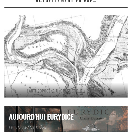
ACTUELLEMENT EN VUE…
L’ANTHROPOCÈNE, UNE ESTHÉTIQUE « CANARD » ?
AUJOURD'HUI EURYDICE
LE SITE AVANT-SCÈNE