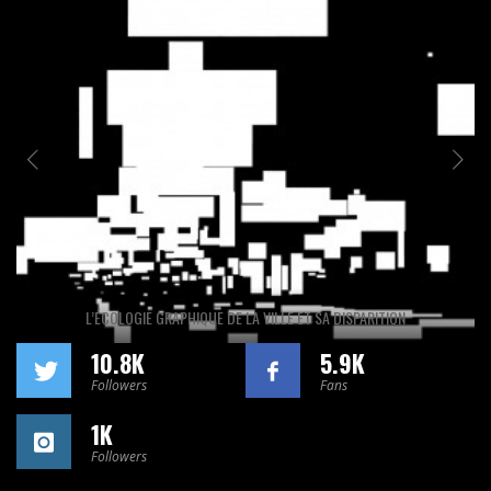
L’ÉCOLOGIE GRAPHIQUE DE LA VILLE ET SA DISPARITION
10.8K
5.9K
Followers
Fans
1K
Followers