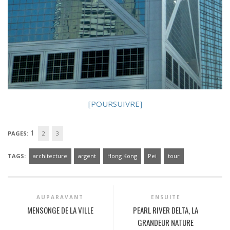
[POURSUIVRE]
1
PAGES:
2
3
TAGS:
architecture
argent
Hong Kong
Pei
tour
AUPARAVANT
ENSUITE
MENSONGE DE LA VILLE
PEARL RIVER DELTA, LA
GRANDEUR NATURE