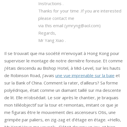
Instructions .
Thanks for your time .If you are interested
please contact me
via this email (ymryng@aol.com)
Regards,
Mr Yang Xiao .
Il se trouvait que ma société m’envoyait à Hong Kong pour
superviser le montage de notre dernière foreuse. Et comme
j’étais descendu au Bishop Hotel, à Mid-Level, sur les hauts
de Robinson Road, j’avais
une vue imprenable sur la baie
et
sur la Bank of China. Comment la rater, d’ailleurs? Sa forme
polyédrique, était comme un diamant taillé sur ma descente
de lit. Elle m’obsédait. Le soir après le chantier, je braquais
mon téléobjectif sur la tour et remontais, imitant ce que je
me figurais être le mouvement des ascenseurs Otis, une
grimpée par paliers, en zig-zag et d’étage en étage. «Hello,
Mr Yang! Vous me voyez?». C’était devenu un jeu, et bien