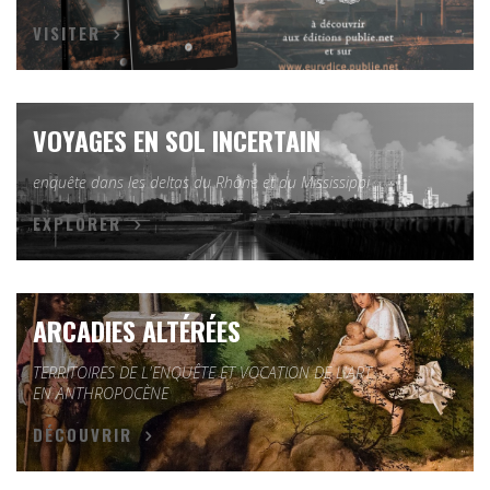
VISITER
VOYAGES EN SOL INCERTAIN
enquête dans les deltas du Rhône et du Mississippi
EXPLORER
ARCADIES ALTÉRÉES
TERRITOIRES DE L'ENQUÊTE ET VOCATION DE L'ART
EN ANTHROPOCÈNE
DÉCOUVRIR