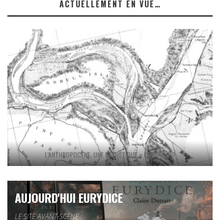
ACTUELLEMENT EN VUE…
L’ANTHROPOCÈNE, UNE ESTHÉTIQUE « CANARD » ?
AUJOURD'HUI EURYDICE
LE SITE AVANT-SCÈNE