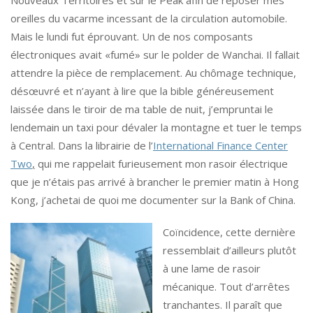
Nouveaux Territoires et sur le Peak afin de reposer mes
oreilles du vacarme incessant de la circulation automobile.
Mais le lundi fut éprouvant. Un de nos composants
électroniques avait «fumé» sur le polder de Wanchai. Il fallait
attendre la pièce de remplacement. Au chômage technique,
désœuvré et n’ayant à lire que la bible généreusement
laissée dans le tiroir de ma table de nuit, j’empruntai le
lendemain un taxi pour dévaler la montagne et tuer le temps
à Central. Dans la librairie de l’
International Finance Center
Two
,
qui me rappelait furieusement mon rasoir électrique
que je n’étais pas arrivé à brancher le premier matin à Hong
Kong, j’achetai de quoi me documenter sur la Bank of China.
Coïncidence, cette dernière
ressemblait d’ailleurs plutôt
à une lame de rasoir
mécanique. Tout d’arrêtes
tranchantes. Il paraît que