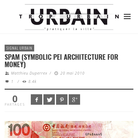
SIGNAL URBAIN
SPAM (SYMBOLIC PEI ARCHITECTURE FOR
MONEY)
Matthieu Duperrex
/
20 mai 2010
1
/
8.4k
0
PARTAGES