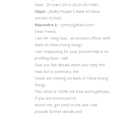
Date :
20 mars 2010 20:41:00 HNEC
Objet :
[Bulk] People’s Bank of China-
(HONG KONG)-
Répondre à :
<ymryng@aol.com>
Dear Friend,
I am Mr. Yang Xiao , an account officer with
Bank of China (Hong Kong).
I am requesting for your partnership in re-
profiling fund, I will
Give you the details when you reply this
mail, but in summary, the
Funds are coming via Bank of China (Hong
Kong).
This DEAL is 100% risk free and legitimate,
If you are interested to
Assist me, get back to me and I will
provide further details and