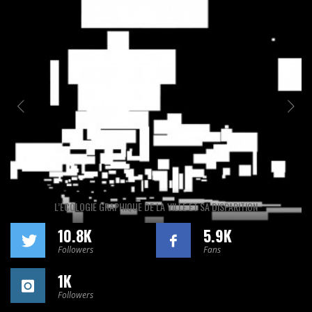
L’ÉCOLOGIE GRAPHIQUE DE LA VILLE ET SA DISPARITION
10.8K
5.9K
Followers
Fans
1K
Followers